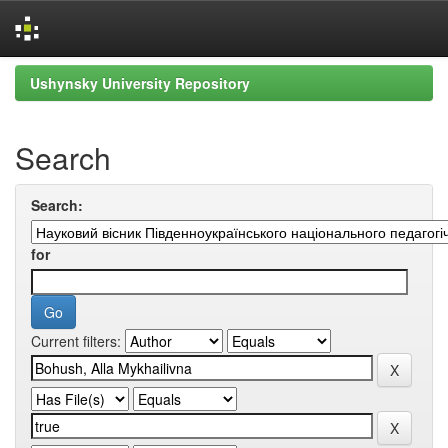
Skip
Ushynsky University Repository
navigation
Search
Search:
for
Current filters: