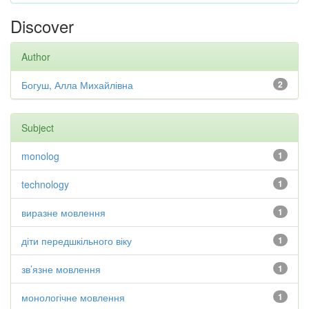
Discover
Author
Богуш, Алла Михайлівна
2
Subject
monolog
1
technology
1
виразне мовлення
1
діти передшкільного віку
1
зв’язне мовлення
1
монологічне мовлення
1