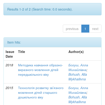
Results 1-2 of 2 (Search time: 0.0 seconds).
previous
1
next
Item hits:
Issue
Title
Author(s)
Date
2018
Методика навчання образно-
Богуш, Алла
виразного мовлення дітей
Михайлівна
;
передшкільного віку
Bohush, Alla
Mykhailivna
2015
Технологія розвитку зв’язного
Богуш, Алла
мовлення дітей старшого
Михайлівна
;
дошкільного віку
Bohush, Alla
Mykhailivna