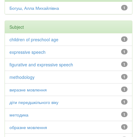
Богуш, Алла Михайлівна
1
Subject
children of preschool age
1
expressive speech
1
figurative and expressive speech
1
methodology
1
виразне мовлення
1
діти передшкільного віку
1
методика
1
образне мовлення
1