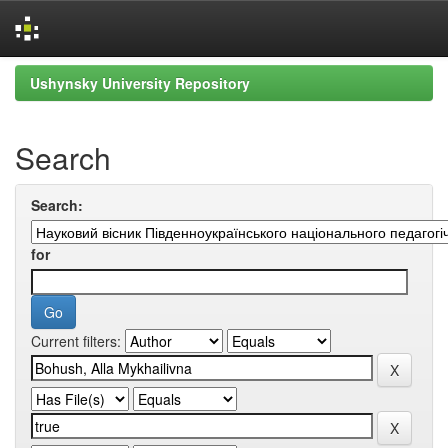
Skip
Ushynsky University Repository
navigation
Search
Search:
for
Current filters: