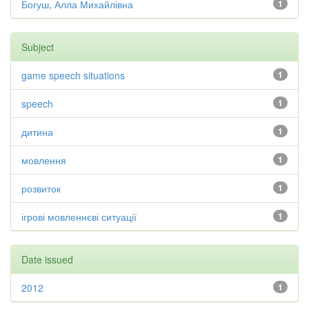
Богуш, Алла Михайлівна
1
Subject
game speech situations
1
speech
1
дитина
1
мовлення
1
розвиток
1
ігрові мовленнєві ситуації
1
Date issued
2012
1