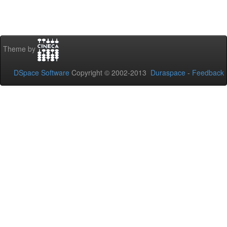
Theme by
DSpace Software
Copyright © 2002-2013
Duraspace
-
Feedback