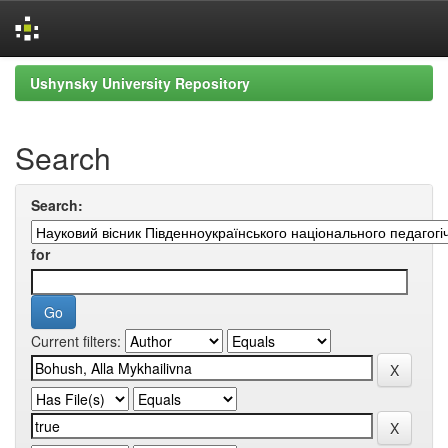
Skip
Ushynsky University Repository
navigation
Search
Search:
for
Current filters: