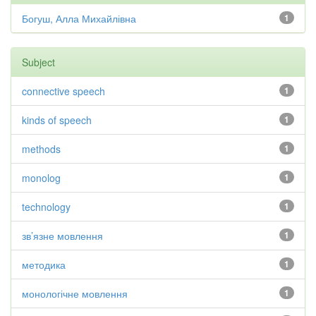
Богуш, Алла Михайлівна
1
Subject
connective speech
1
kinds of speech
1
methods
1
monolog
1
technology
1
зв’язне мовлення
1
методика
1
монологічне мовлення
1