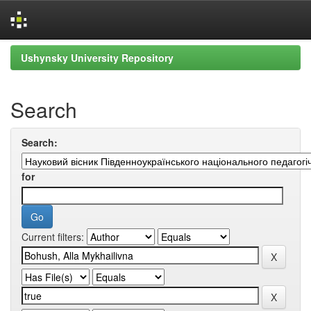
Skip
Ushynsky University Repository
navigation
Search
Search:
for
Current filters: