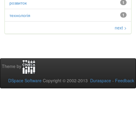
розвиток
1
технологія
1
next >
Theme by
DSpace Software
Copyright © 2002-2013
Duraspace
-
Feedback