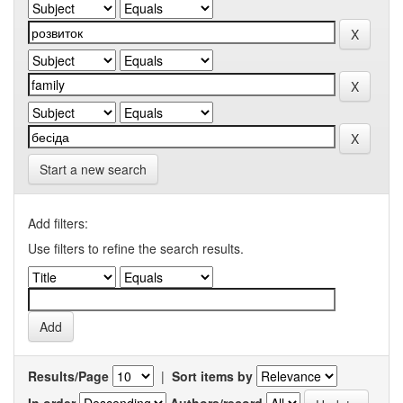
Start a new search
Add filters:
Use filters to refine the search results.
Results/Page
|
Sort items by
In order
Authors/record