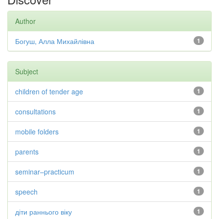
Author
Богуш, Алла Михайлівна
1
Subject
children of tender age
1
consultations
1
mobile folders
1
parents
1
seminar–practicum
1
speech
1
діти раннього віку
1