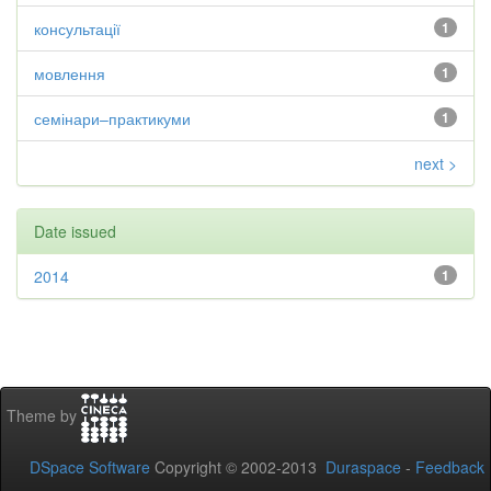
консультації
1
мовлення
1
семінари–практикуми
1
next >
Date issued
2014
1
Theme by
DSpace Software
Copyright © 2002-2013
Duraspace
-
Feedback