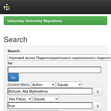
Skip
Ushynsky University Repository
navigation
Search
Search:
for
Current filters: