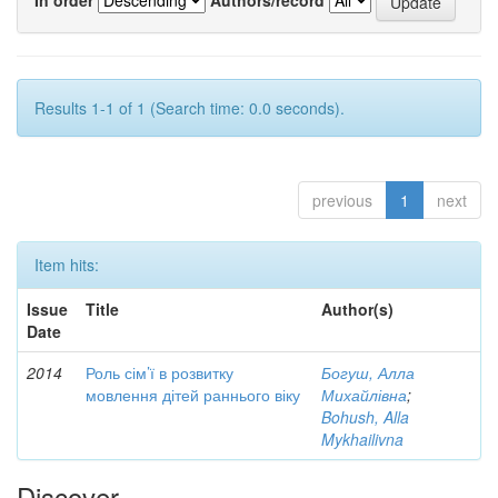
Results 1-1 of 1 (Search time: 0.0 seconds).
previous
1
next
Item hits:
Issue
Title
Author(s)
Date
2014
Роль сім’ї в розвитку
Богуш, Алла
мовлення дітей раннього віку
Михайлівна
;
Bohush, Alla
Mykhailivna
Discover