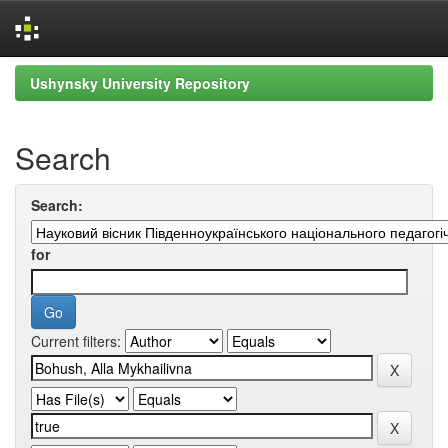
Skip
Ushynsky University Repository
navigation
Search
Search:
for
Current filters: