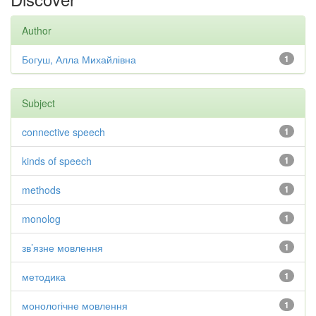
Author
Богуш, Алла Михайлівна
1
Subject
connective speech
1
kinds of speech
1
methods
1
monolog
1
зв’язне мовлення
1
методика
1
монологічне мовлення
1