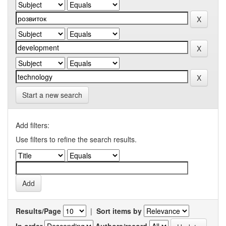
Start a new search
Add filters:
Use filters to refine the search results.
Results/Page
|
Sort items by
In order
Authors/record