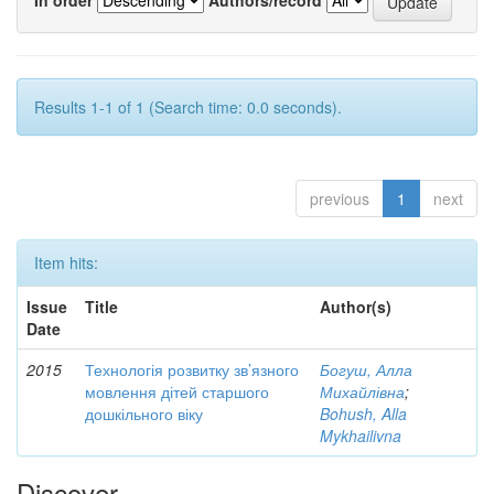
Results 1-1 of 1 (Search time: 0.0 seconds).
previous
1
next
Item hits:
Issue
Title
Author(s)
Date
2015
Технологія розвитку зв’язного
Богуш, Алла
мовлення дітей старшого
Михайлівна
;
дошкільного віку
Bohush, Alla
Mykhailivna
Discover