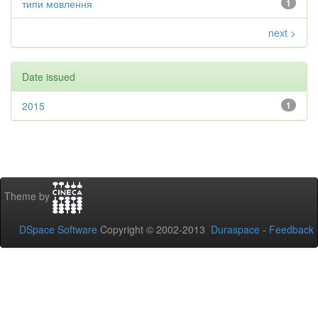
типи мовлення
1
next >
Date issued
2015
1
Theme by
DSpace Software
Copyright © 2002-2013
Duraspace
-
Feedback