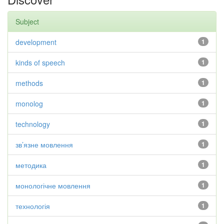
Subject
development
1
kinds of speech
1
methods
1
monolog
1
technology
1
зв’язне мовлення
1
методика
1
монологічне мовлення
1
технологія
1