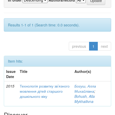
Results 1-1 of 1 (Search time: 0.0 seconds).
previous
1
next
Item hits:
Issue
Title
Author(s)
Date
2015
Технологія розвитку зв’язного
Богуш, Алла
мовлення дітей старшого
Михайлівна
;
дошкільного віку
Bohush, Alla
Mykhailivna
Discover