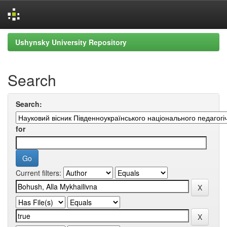
Skip
Ushynsky University Repository
navigation
Search
Search:
for
Current filters: