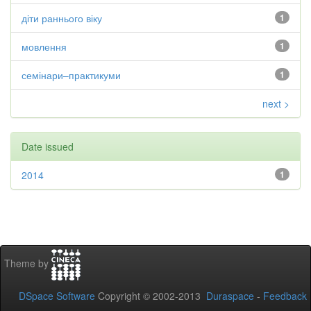
діти раннього віку
1
мовлення
1
семінари–практикуми
1
next >
Date issued
2014
1
Theme by
DSpace Software
Copyright © 2002-2013
Duraspace
-
Feedback