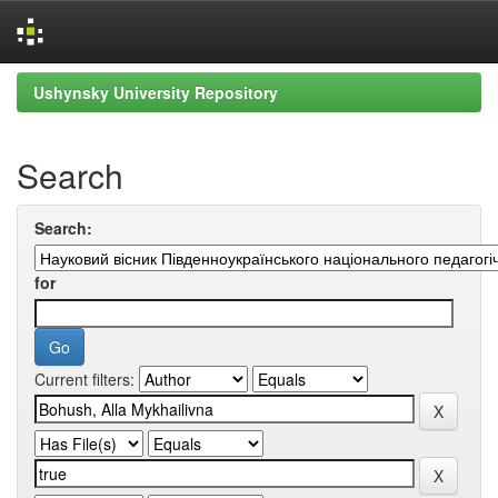
Skip
Ushynsky University Repository
navigation
Search
Search:
for
Current filters: