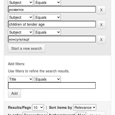
Start a new search
Add filters:
Use filters to refine the search results.
Results/Page
|
Sort items by
In order
Authors/record