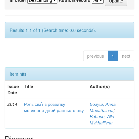
Results 1-1 of 1 (Search time: 0.0 seconds).
previous
1
next
Item hits:
Issue
Title
Author(s)
Date
2014
Роль сім’ї в розвитку
Богуш, Алла
мовлення дітей раннього віку
Михайлівна
;
Bohush, Alla
Mykhailivna
Discover