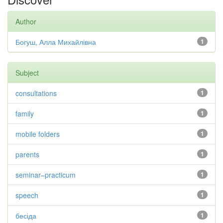
Author
Богуш, Алла Михайлівна
1
Subject
consultations
1
family
1
mobile folders
1
parents
1
seminar–practicum
1
speech
1
бесіда
1