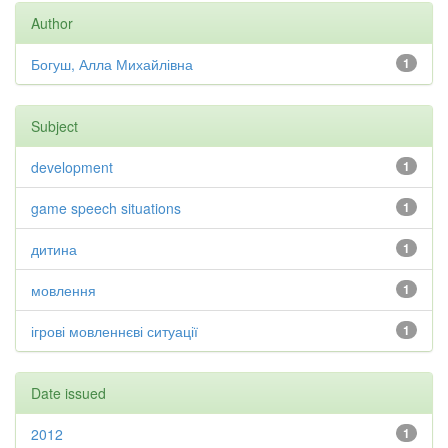
Author
Богуш, Алла Михайлівна
1
Subject
development
1
game speech situations
1
дитина
1
мовлення
1
ігрові мовленнєві ситуації
1
Date issued
2012
1