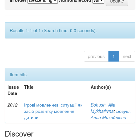
Results 1-1 of 1 (Search time: 0.0 seconds).
previous
1
next
Item hits:
Issue
Title
Author(s)
Date
2012
Ігрові мовленнєві ситуації як
Bohush, Alla
засіб розвитку мовлення
Mykhailivna
;
Богуш,
дитини
Алла Михайлівна
Discover