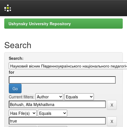
Skip
Ushynsky University Repository
navigation
Search
Search:
for
Current filters: