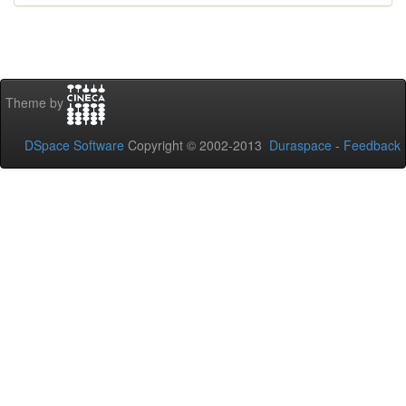
Theme by
DSpace Software
Copyright © 2002-2013
Duraspace
-
Feedback