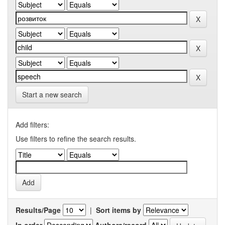
Start a new search
Add filters:
Use filters to refine the search results.
Results/Page
|
Sort items by
In order
Authors/record