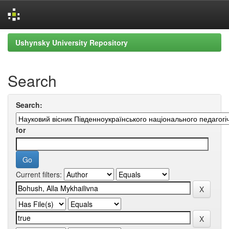
Skip
Ushynsky University Repository
navigation
Search
Search:
for
Current filters: