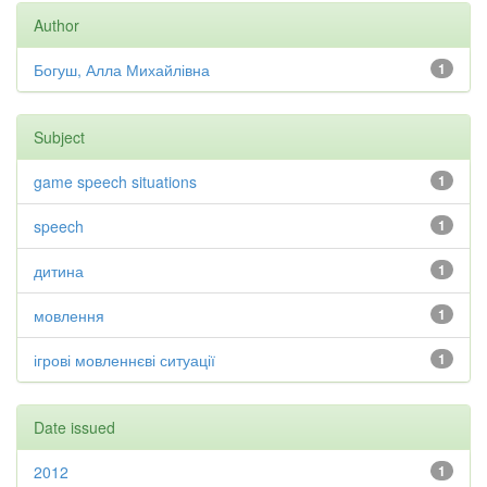
Author
Богуш, Алла Михайлівна
1
Subject
game speech situations
1
speech
1
дитина
1
мовлення
1
ігрові мовленнєві ситуації
1
Date issued
2012
1