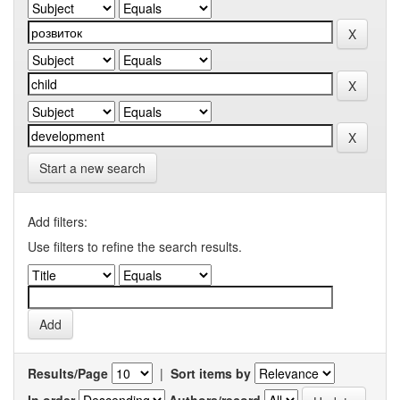
Start a new search
Add filters:
Use filters to refine the search results.
Results/Page
|
Sort items by
In order
Authors/record