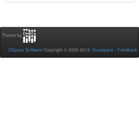
Theme by
DSpace Software
Copyright © 2002-2013
Duraspace
-
Feedback