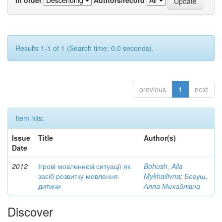
Results 1-1 of 1 (Search time: 0.0 seconds).
previous
1
next
Item hits:
Issue
Title
Author(s)
Date
2012
Ігрові мовленнєві ситуації як
Bohush, Alla
засіб розвитку мовлення
Mykhailivna
;
Богуш,
дитини
Алла Михайлівна
Discover