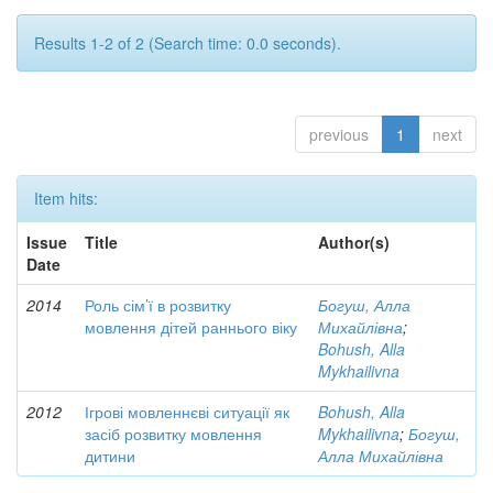
Results 1-2 of 2 (Search time: 0.0 seconds).
previous
1
next
Item hits:
Issue
Title
Author(s)
Date
2014
Роль сім’ї в розвитку
Богуш, Алла
мовлення дітей раннього віку
Михайлівна
;
Bohush, Alla
Mykhailivna
2012
Ігрові мовленнєві ситуації як
Bohush, Alla
засіб розвитку мовлення
Mykhailivna
;
Богуш,
дитини
Алла Михайлівна