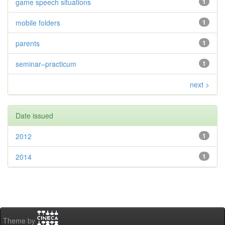
game speech situations
1
mobile folders
1
parents
1
seminar–practicum
1
next >
Date issued
2012
1
2014
1
Theme by