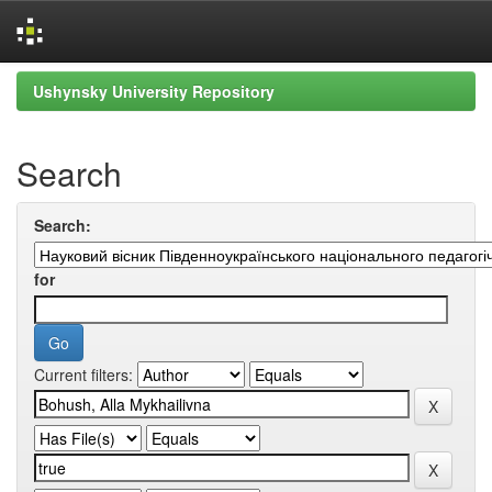
Skip
Ushynsky University Repository
navigation
Search
Search:
for
Current filters: