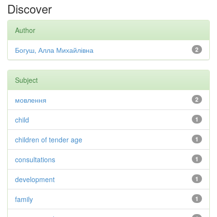
Discover
Author
Богуш, Алла Михайлівна
2
Subject
мовлення
2
child
1
children of tender age
1
consultations
1
development
1
family
1