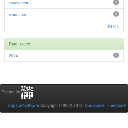
консультації
1
мовлення
1
next >
Date issued
2014
1
Theme by
DSpace Software
Copyright © 2002-2013
Duraspace
-
Feedback