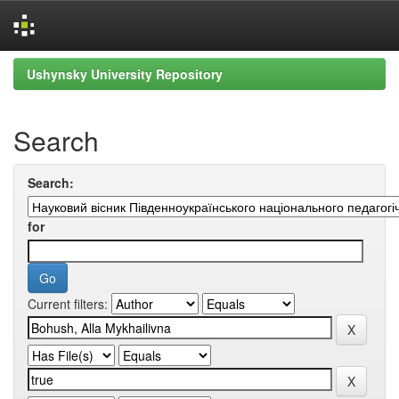
Skip
Ushynsky University Repository
navigation
Search
Search:
for
Current filters: