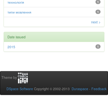
технологія
1
типи мовлення
1
next >
Date issued
2015
1
Theme by
DSpace Software
Copyright © 2002-2013
Duraspace
-
Feedback