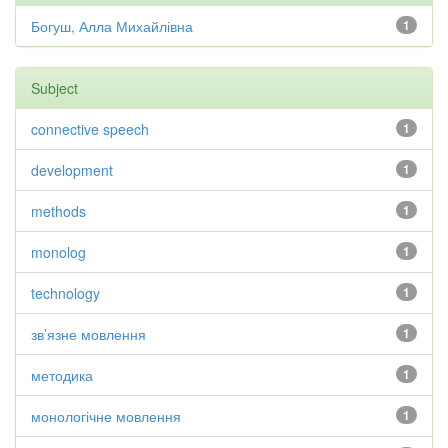
Богуш, Алла Михайлівна
1
Subject
connective speech
1
development
1
methods
1
monolog
1
technology
1
зв’язне мовлення
1
методика
1
монологічне мовлення
1