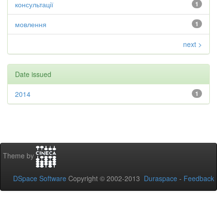
консультації
1
мовлення
1
next >
Date issued
2014
1
Theme by
DSpace Software
Copyright © 2002-2013
Duraspace
-
Feedback