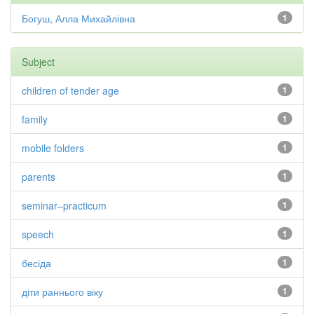
Богуш, Алла Михайлівна
1
Subject
children of tender age
1
family
1
mobile folders
1
parents
1
seminar–practicum
1
speech
1
бесіда
1
діти раннього віку
1