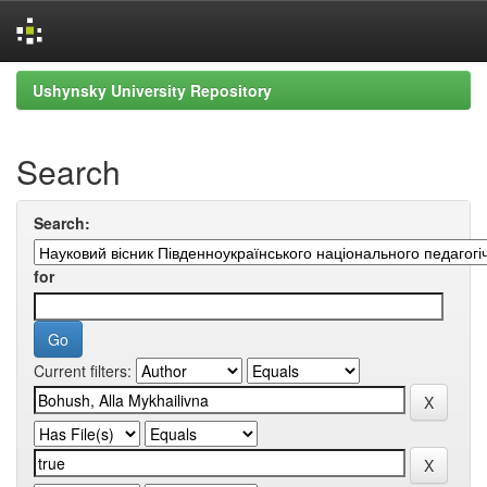
Skip
Ushynsky University Repository
navigation
Search
Search:
for
Current filters: