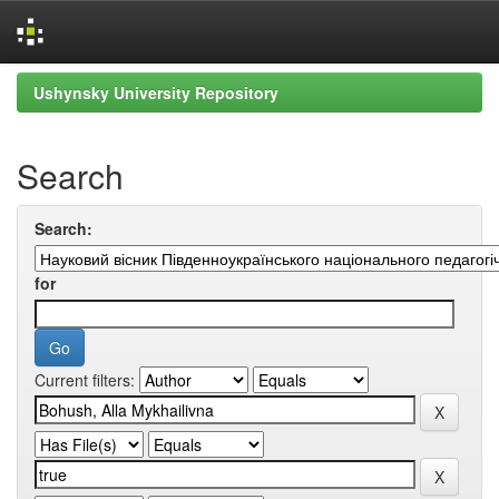
Skip
Ushynsky University Repository
navigation
Search
Search:
for
Current filters: