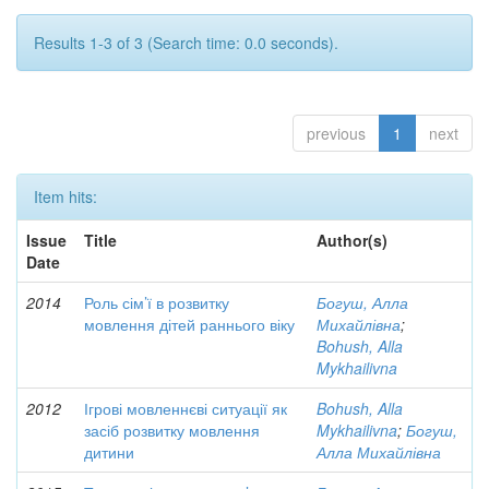
Results 1-3 of 3 (Search time: 0.0 seconds).
previous
1
next
Item hits:
Issue
Title
Author(s)
Date
2014
Роль сім’ї в розвитку
Богуш, Алла
мовлення дітей раннього віку
Михайлівна
;
Bohush, Alla
Mykhailivna
2012
Ігрові мовленнєві ситуації як
Bohush, Alla
засіб розвитку мовлення
Mykhailivna
;
Богуш,
дитини
Алла Михайлівна