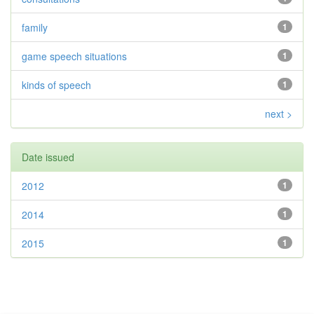
family
1
game speech situations
1
kinds of speech
1
next >
Date issued
2012
1
2014
1
2015
1