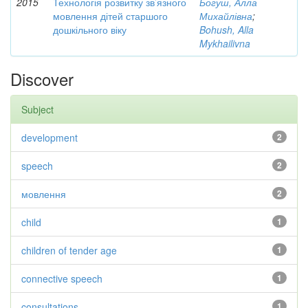
2015
Технологія розвитку зв’язного
Богуш, Алла
мовлення дітей старшого
Михайлівна
;
дошкільного віку
Bohush, Alla
Mykhailivna
Discover
Subject
development
2
speech
2
мовлення
2
child
1
children of tender age
1
connective speech
1
consultations
1