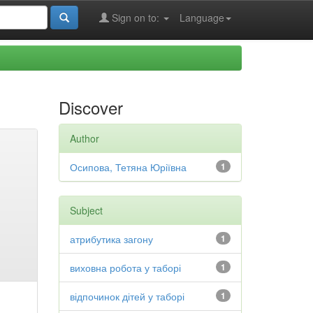
Sign on to:
Language
Discover
Author
Осипова, Тетяна Юріївна
1
Subject
атрибутика загону
1
виховна робота у таборі
1
відпочинок дітей у таборі
1