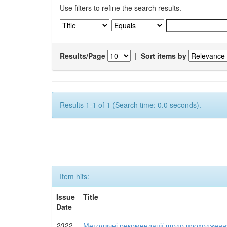
Use filters to refine the search results.
Results/Page
|
Sort items by
Results 1-1 of 1 (Search time: 0.0 seconds).
Item hits:
Issue
Title
Date
2022
Методичні рекомендації щодо проходження