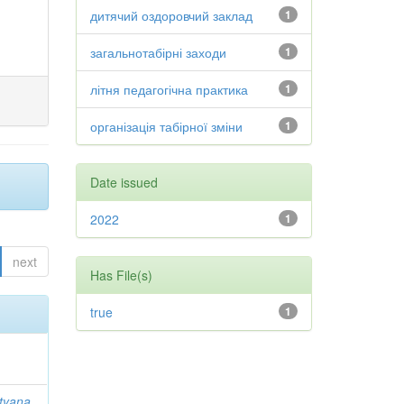
дитячий оздоровчий заклад
1
загальнотабірні заходи
1
літня педагогічна практика
1
організація табірної зміни
1
Date issued
2022
1
next
Has File(s)
true
1
tyana