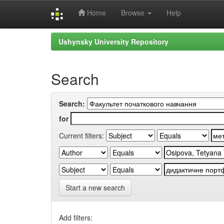
Home
Browse
Help
Skip
Ushynsky University Repository
navigation
Search
Search:
for
Current filters:
Start a new search
Add filters: