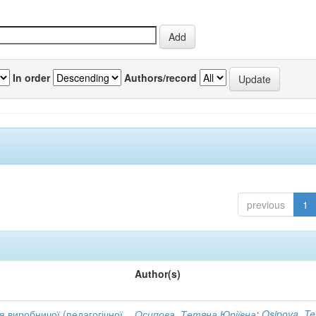
In order
Authors/record
previous
1
Author(s)
 виробничої (педагогічної
Осипова, Тетяна Юріївна
;
Osipova, Te