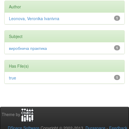
Author
Leonova, Veronika Ivanivna
1
Subject
виробнича практика
1
Has File(s)
true
1
Theme by
DSpace Software
Copyright © 2002-2013
Duraspace
-
Feedback