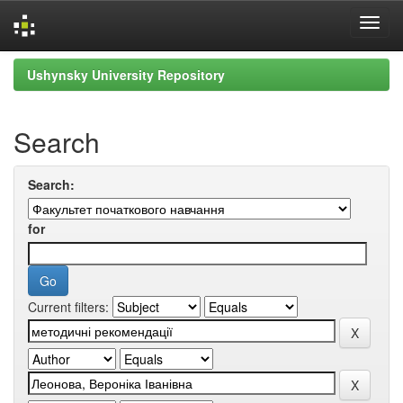
Skip
Ushynsky University Repository
navigation
Search
Search:
for
Current filters: