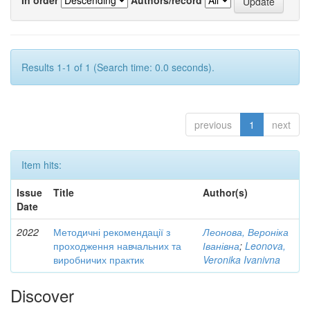
Results 1-1 of 1 (Search time: 0.0 seconds).
previous
1
next
Item hits:
Issue
Title
Author(s)
Date
2022
Методичні рекомендації з
Леонова, Вероніка
проходження навчальних та
Іванівна
;
Leonova,
виробничих практик
Veronika Ivanivna
Discover