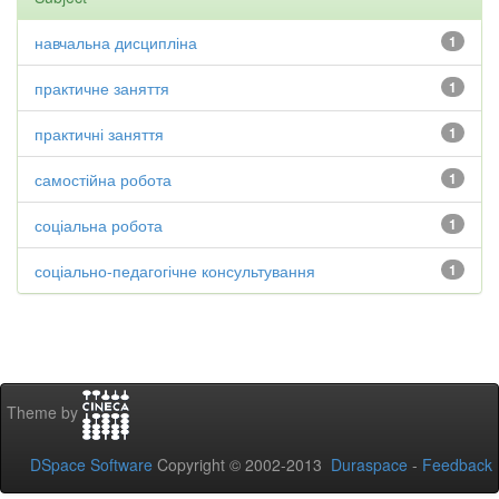
навчальна дисципліна
1
практичне заняття
1
практичні заняття
1
самостійна робота
1
соціальна робота
1
соціально-педагогічне консультування
1
Theme by
DSpace Software
Copyright © 2002-2013
Duraspace
-
Feedback