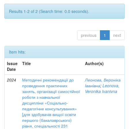
Results 1-2 of 2 (Search time: 0.0 seconds).
previous
1
next
Item hits:
Issue
Title
Author(s)
Date
2024
Методичні рекомендації до
Леонова, Вероніка
проведення практичних
Іванівна
;
Leonova,
занять, організації самостійної
Veronika Ivanivna
роботи з навчальної
дисципліни «Соціально-
педагогічне консультування»
[для здобувачів вищої освіти
першого (бакалаврського)
рівня, спеціальності 231