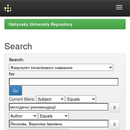
Skip
Ushynsky University Repository
navigation
Search
Search:
for
Current filters: