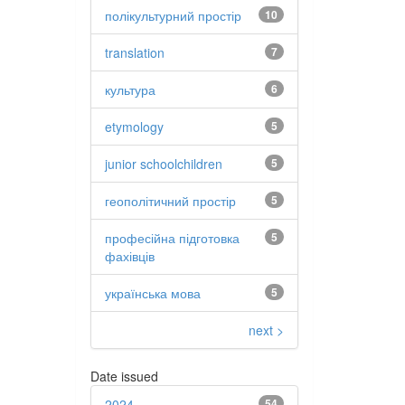
полікультурний простір
10
translation
7
культура
6
etymology
5
junior schoolchildren
5
геополітичний простір
5
професійна підготовка
5
фахівців
українська мова
5
next >
Date issued
2024
54