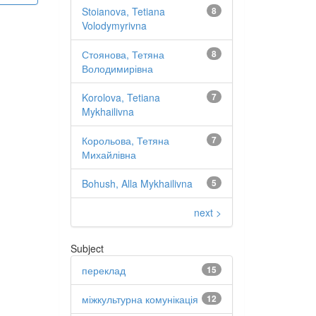
Stoianova, Tetiana
8
Volodymyrivna
Стоянова, Тетяна
8
Володимирівна
Korolova, Tetiana
7
Mykhailivna
Корольова, Тетяна
7
Михайлівна
Bohush, Alla Mykhailivna
5
next >
Subject
переклад
15
міжкультурна комунікація
12