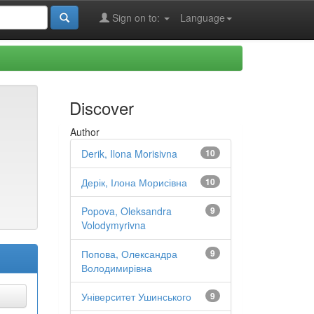
Sign on to:
Language
Discover
Author
Derik, Ilona Morisivna
10
Дерік, Ілона Морисівна
10
Popova, Oleksandra
9
Volodymyrivna
Попова, Олександра
9
Володимирівна
Університет Ушинського
9