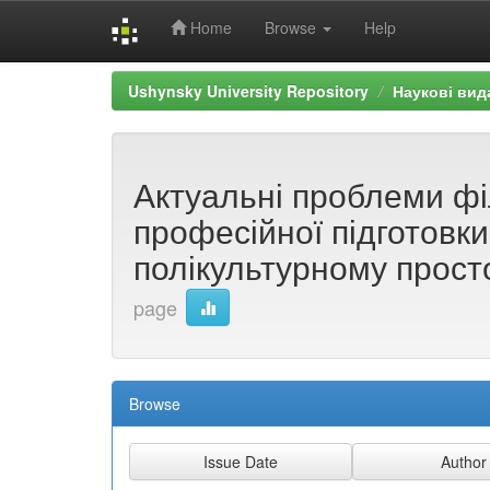
Home
Browse
Help
Skip
Ushynsky University Repository
Наукові вид
navigation
Актуальні проблеми філ
професійної підготовки
полікультурному прост
page
Browse