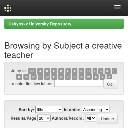
Skip
Ushynsky University Repository
navigation
Browsing by Subject a creative
teacher
Jump to:
0-9
A
B
C
D
E
F
G
H
I
J
K
L
M
N
O
P
Q
R
S
T
U
V
W
X
Y
Z
or enter first few letters:
Sort by:
In order:
Results/Page
Authors/Record: