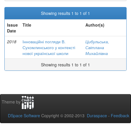
Showing results 1 to 1 of 1
Issue
Title
Author(s)
Date
2018
Інноваційні погляди В.
Цибульська,
Сухомлинського у контексті
Світлана
нової української школи
Михайлівна
Showing results 1 to 1 of 1
Theme by
DSpace Software
Copyright © 2002-2013
Duraspace
-
Feedback