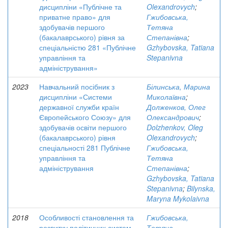
дисципліни «Публічне та
Olexandrovych
;
приватне право» для
Гжибовська,
здобувачів першого
Тетяна
(бакалаврського) рівня за
Степанівна
;
спеціальністю 281 «Публічне
Gzhybovska, Tatiana
управління та
Stepanivna
адміністрування»
2023
Навчальний посібник з
Білинська, Марина
дисципліни «Системи
Миколаївна
;
державної служби країн
Долженков, Олег
Європейського Союзу» для
Олександрович
;
здобувачів освіти першого
Dolzhenkov, Oleg
(бакалаврського) рівня
Olexandrovych
;
спеціальності 281 Публічне
Гжибовська,
управління та
Тетяна
адміністрування
Степанівна
;
Gzhybovska, Tatiana
Stepanivna
;
Bilynska,
Maryna Mykolaivna
2018
Особливості становлення та
Гжибовська,
розвитку політичних систем
Тетяна