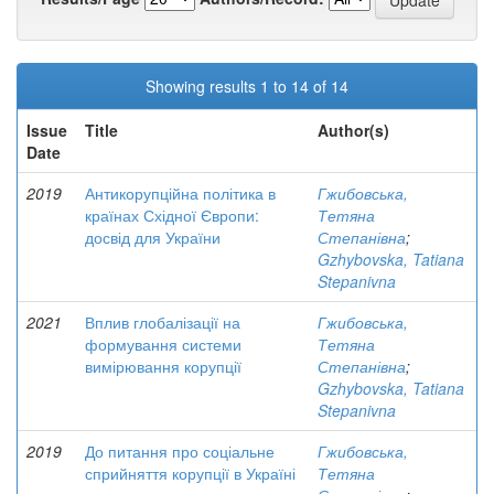
Showing results 1 to 14 of 14
Issue
Title
Author(s)
Date
2019
Антикорупційна політика в
Гжибовська,
країнах Східної Європи:
Тетяна
досвід для України
Степанівна
;
Gzhybovska, Tatiana
Stepanivna
2021
Вплив глобалізації на
Гжибовська,
формування системи
Тетяна
вимірювання корупції
Степанівна
;
Gzhybovska, Tatiana
Stepanivna
2019
До питання про соціальне
Гжибовська,
сприйняття корупції в Україні
Тетяна