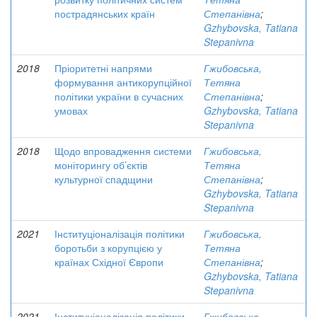
пострадянських країн
Степанівна
;
Gzhybovska, Tatiana
Stepanivna
2018
Пріоритетні напрями
Гжибовська,
формування антикорупційної
Тетяна
політики україни в сучасних
Степанівна
;
умовах
Gzhybovska, Tatiana
Stepanivna
2018
Щодо впровадження системи
Гжибовська,
моніторингу об’єктів
Тетяна
культурної спадщини
Степанівна
;
Gzhybovska, Tatiana
Stepanivna
2021
Інституціоналізація політики
Гжибовська,
боротьби з корупцією у
Тетяна
країнах Східної Європи
Степанівна
;
Gzhybovska, Tatiana
Stepanivna
2021
Інституціоналізація політики
Гжибовська,