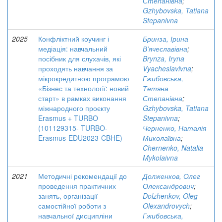
Степанівна
;
Gzhybovska, Tatiana
Stepanivna
2025
Конфліктний коучинг і
Бринза, Ірина
медіація: навчальний
В’ячеславівна
;
посібник для слухачів, які
Brynza, Iryna
проходять навчання за
Vyacheslavivna
;
мікрокредитною програмою
Гжибовська,
«Бізнес та технології: новий
Тетяна
старт» в рамках виконання
Степанівна
;
міжнародного проєкту
Gzhybovska, Tatiana
Erasmus + TURBO
Stepanivna
;
(101129315- TURBO-
Черненко, Наталія
Erasmus-EDU2023-CBHE)
Миколаївна
;
Chernenko, Natalia
Mykolaivna
2021
Методичні рекомендації до
Долженков, Олег
проведення практичних
Олександрович
;
занять, організації
Dolzhenkov, Oleg
самостійної роботи з
Olexandrovych
;
навчальної дисципліни
Гжибовська,