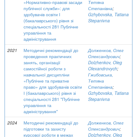
«Нормативно-правові засади
Тетяна
публічної служби»: для
Степанівна
;
здобувачів освіти І
Gzhybovska, Tatiana
(бакалаврського) рівня зі
Stepanivna
спеціальності 281 Публічне
управління та
адміністрування
2021
Методичні рекомендації до
Долженков, Олег
проведення практичних
Олександрович
;
занять, організації
Dolzhenkov, Oleg
самостійної роботи з
Olexandrovych
;
навчальної дисципліни
Гжибовська,
«Публічне та приватне
Тетяна
право» для здобувачів освіти
Степанівна
;
І (бакалаврського) рівня зі
Gzhybovska, Tatiana
спеціальності 281 "Публічне
Stepanivna
управління та
адміністрування"
2024
Методичні рекомендації до
Долженков, Олег
підготовки та захисту
Олександрович
;
курсової роботи в межах
Dolzhenkov, Oleg