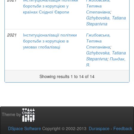
боротьби з корупцією у
Тетяна
країнах Східної Європи
Степанівна
;
Gzhybovska, Tatiana
Stepanivna
2021
Інституціоналізації політики
Гжибовська,
боротьби з корупцією в
Тетяна
умовах глобалізаці
Степанівна
;
Gzhybovska, Tatiana
Stepanivna
;
Пиндак,
Я.
Showing results 1 to 14 of 14
Theme by
DSpace Software
Copyright © 2002-2013
Duraspace
-
Feedback