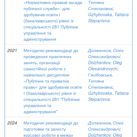
«Нормативно-правові засади
Тетяна
публічної служби»: для
Степанівна
;
здобувачів освіти І
Gzhybovska, Tatiana
(бакалаврського) рівня зі
Stepanivna
спеціальності 281 Публічне
управління та
адміністрування
2021
Методичні рекомендації до
Долженков, Олег
проведення практичних
Олександрович
;
занять, організації
Dolzhenkov, Oleg
самостійної роботи з
Olexandrovych
;
навчальної дисципліни
Гжибовська,
«Публічне та приватне
Тетяна
право» для здобувачів освіти
Степанівна
;
І (бакалаврського) рівня зі
Gzhybovska, Tatiana
спеціальності 281 "Публічне
Stepanivna
управління та
адміністрування"
2024
Методичні рекомендації до
Долженков, Олег
підготовки та захисту
Олександрович
;
курсової роботи в межах
Dolzhenkov, Oleg