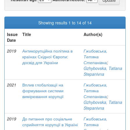
Showing results 1 to 14 of 14
Issue
Title
Author(s)
Date
2019
Антикорупційна політика в
Гжибовська,
країнах Східної Європи:
Тетяна
досвід для України
Степанівна
;
Gzhybovska, Tatiana
Stepanivna
2021
Вплив глобалізації на
Гжибовська,
формування системи
Тетяна
вимірювання корупції
Степанівна
;
Gzhybovska, Tatiana
Stepanivna
2019
До питання про соціальне
Гжибовська,
сприйняття корупції в Україні
Тетяна