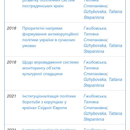
пострадянських країн
Степанівна
;
Gzhybovska, Tatiana
Stepanivna
2018
Пріоритетні напрями
Гжибовська,
формування антикорупційної
Тетяна
політики україни в сучасних
Степанівна
;
умовах
Gzhybovska, Tatiana
Stepanivna
2018
Щодо впровадження системи
Гжибовська,
моніторингу об’єктів
Тетяна
культурної спадщини
Степанівна
;
Gzhybovska, Tatiana
Stepanivna
2021
Інституціоналізація політики
Гжибовська,
боротьби з корупцією у
Тетяна
країнах Східної Європи
Степанівна
;
Gzhybovska, Tatiana
Stepanivna
2021
Інституціоналізація політики
Гжибовська,