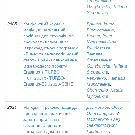
Степанівна
;
Gzhybovska, Tatiana
Stepanivna
2025
Конфліктний коучинг і
Бринза, Ірина
медіація: навчальний
В’ячеславівна
;
посібник для слухачів, які
Brynza, Iryna
проходять навчання за
Vyacheslavivna
;
мікрокредитною програмою
Гжибовська,
«Бізнес та технології: новий
Тетяна
старт» в рамках виконання
Степанівна
;
міжнародного проєкту
Gzhybovska, Tatiana
Erasmus + TURBO
Stepanivna
;
(101129315- TURBO-
Черненко, Наталія
Erasmus-EDU2023-CBHE)
Миколаївна
;
Chernenko, Natalia
Mykolaivna
2021
Методичні рекомендації до
Долженков, Олег
проведення практичних
Олександрович
;
занять, організації
Dolzhenkov, Oleg
самостійної роботи з
Olexandrovych
;
навчальної дисципліни
Гжибовська,