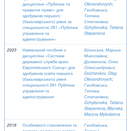
дисципліни «Публічне та
Olexandrovych
;
приватне право» для
Гжибовська,
здобувачів першого
Тетяна
(бакалаврського) рівня за
Степанівна
;
спеціальністю 281 «Публічне
Gzhybovska, Tatiana
управління та
Stepanivna
адміністрування»
2023
Навчальний посібник з
Білинська, Марина
дисципліни «Системи
Миколаївна
;
державної служби країн
Долженков, Олег
Європейського Союзу» для
Олександрович
;
здобувачів освіти першого
Dolzhenkov, Oleg
(бакалаврського) рівня
Olexandrovych
;
спеціальності 281 Публічне
Гжибовська,
управління та
Тетяна
адміністрування
Степанівна
;
Gzhybovska, Tatiana
Stepanivna
;
Bilynska,
Maryna Mykolaivna
2018
Особливості становлення та
Гжибовська,
розвитку політичних систем
Тетяна