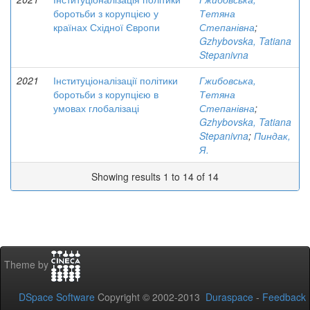
боротьби з корупцією у
Тетяна
країнах Східної Європи
Степанівна
;
Gzhybovska, Tatiana
Stepanivna
2021
Інституціоналізації політики
Гжибовська,
боротьби з корупцією в
Тетяна
умовах глобалізаці
Степанівна
;
Gzhybovska, Tatiana
Stepanivna
;
Пиндак,
Я.
Showing results 1 to 14 of 14
Theme by
DSpace Software
Copyright © 2002-2013
Duraspace
-
Feedback