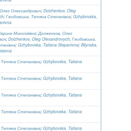
 Олег Олександрович
;
Dolzhenkov, Oleg
ch
;
Гжибовська, Тетяна Степанівна
;
Gzhybovska,
anivna
Марина Миколаївна
;
Долженков, Олег
вич
;
Dolzhenkov, Oleg Olexandrovych
;
Гжибовська,
панівна
;
Gzhybovska, Tatiana Stepanivna
;
Bilynska,
laivna
, Тетяна Степанівна
;
Gzhybovska, Tatiana
, Тетяна Степанівна
;
Gzhybovska, Tatiana
, Тетяна Степанівна
;
Gzhybovska, Tatiana
, Тетяна Степанівна
;
Gzhybovska, Tatiana
, Тетяна Степанівна
;
Gzhybovska, Tatiana