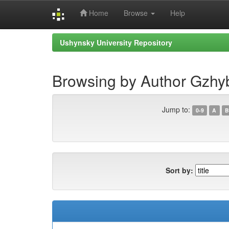
Home
Browse
Help
Skip
Ushynsky University Repository
navigation
Browsing by Author Gzhy
Jump to:
0-9
A
B
Sort by: