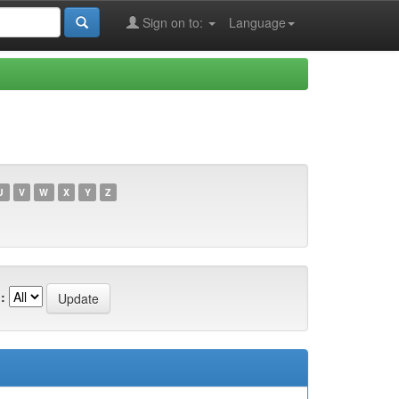
Sign on to:
Language
U
V
W
X
Y
Z
: