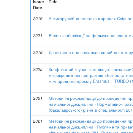
Issue
Title
Date
2019
Антикорупційна політика в країнах Східної
2021
Вплив глобалізації на формування системи
2019
До питання про соціальне сприйняття коруп
2025
Конфліктний коучинг і медіація: навчальний
мікрокредитною програмою «Бізнес та техн
міжнародного проєкту Erasmus + TURBO
2021
Методичні рекомендації до проведення прак
навчальної дисципліни «Нормативно-правові
(бакалаврського) рівня зі спеціальності 28
2021
Методичні рекомендації до проведення прак
навчальної дисципліни «Публічне та приват
рівня зі спеціальності 281 "Публічне управ