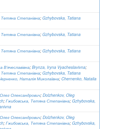
, Тетяна Степанівна
;
Gzhybovska, Tatiana
, Тетяна Степанівна
;
Gzhybovska, Tatiana
, Тетяна Степанівна
;
Gzhybovska, Tatiana
а В’ячеславівна
;
Brynza, Iryna Vyacheslavivna
;
, Тетяна Степанівна
;
Gzhybovska, Tatiana
Черненко, Наталія Миколаївна
;
Chernenko, Natalia
 Олег Олександрович
;
Dolzhenkov, Oleg
ch
;
Гжибовська, Тетяна Степанівна
;
Gzhybovska,
anivna
 Олег Олександрович
;
Dolzhenkov, Oleg
ch
;
Гжибовська, Тетяна Степанівна
;
Gzhybovska,
anivna