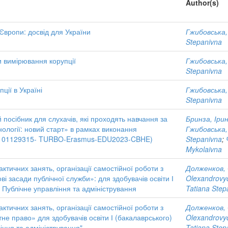
Author(s)
 Європи: досвід для України
Гжибовська
Stepanivna
 вимірювання корупції
Гжибовська
Stepanivna
ції в Україні
Гжибовська
Stepanivna
 посібник для слухачів, які проходять навчання за
Бринза, Ірин
ології: новий старт» в рамках виконання
Гжибовська
 (101129315- TURBO-Erasmus-EDU2023-CBHE)
Stepanivna
;
Mykolaivna
тичних занять, організації самостійної роботи з
Долженков,
 засади публічної служби»: для здобувачів освіти І
Olexandrovy
1 Публічне управління та адміністрування
Tatiana Step
тичних занять, організації самостійної роботи з
Долженков,
не право» для здобувачів освіти І (бакалаврського)
Olexandrovy
ління та адміністрування"
Tatiana Step