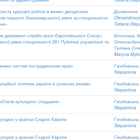
ахисту курсової роботи в межах дисципліни
Долженков,
ів першого (бакалаврського) рівня за спеціальністю
Olexandrovy
ння»
Tatiana Step
ми державної служби країн Європейського Союзу»
Білинська, 
кого) рівня спеціальності 281 Публічне управління та
Олександро
Тетяна Сте
Maryna Myko
тичних систем пострадянських країн
Гжибовська
Stepanivna
ційної політики україни в сучасних умовах
Гжибовська
Stepanivna
б’єктів культурної спадщини
Гжибовська
Stepanivna
рупцією у країнах Східної Європи
Гжибовська
Stepanivna
рупцією у країнах Східної Європи
Гжибовська