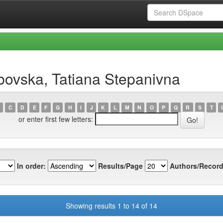
bovska, Tatiana Stepanivna
C
D
E
F
G
H
I
J
K
L
M
N
O
P
Q
R
S
T
or enter first few letters:
In order:
Results/Page
Authors/Record
Showing results 1 to 14 of 14