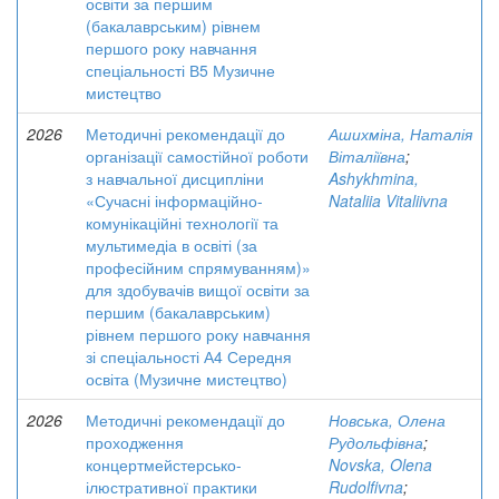
освіти за першим
(бакалаврським) рівнем
першого року навчання
спеціальності В5 Музичне
мистецтво
2026
Методичні рекомендації до
Ашихміна, Наталія
організації самостійної роботи
Віталіївна
;
з навчальної дисципліни
Ashykhmina,
«Сучасні інформаційно-
Nataliia Vitaliivna
комунікаційні технології та
мультимедіа в освіті (за
професійним спрямуванням)»
для здобувачів вищої освіти за
першим (бакалаврським)
рівнем першого року навчання
зі спеціальності А4 Середня
освіта (Музичне мистецтво)
2026
Методичні рекомендації до
Новська, Олена
проходження
Рудольфівна
;
концертмейстерсько-
Novska, Olena
ілюстративної практики
Rudolfivna
;