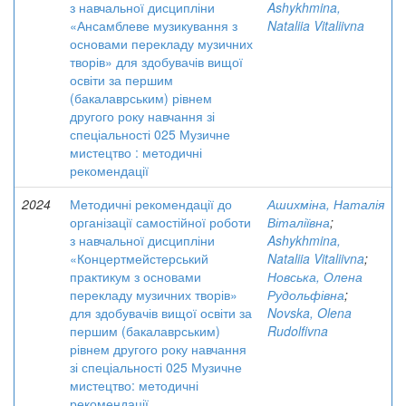
з навчальної дисципліни
Ashykhmina,
«Ансамблеве музикування з
Nataliia Vitaliivna
основами перекладу музичних
творів» для здобувачів вищої
освіти за першим
(бакалаврським) рівнем
другого року навчання зі
спеціальності 025 Музичне
мистецтво : методичні
рекомендації
2024
Методичні рекомендації до
Ашихміна, Наталія
організації самостійної роботи
Віталіївна
;
з навчальної дисципліни
Ashykhmina,
«Концертмейстерський
Nataliia Vitaliivna
;
практикум з основами
Новська, Олена
перекладу музичних творів»
Рудольфівна
;
для здобувачів вищої освіти за
Novska, Olena
першим (бакалаврським)
Rudolfivna
рівнем другого року навчання
зі спеціальності 025 Музичне
мистецтво: методичні
рекомендації