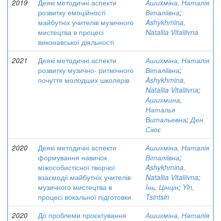
2019
Деякі методичні аспекти
Ашихміна, Наталія
розвитку емоційності
Віталіївна
;
майбутніх учителів музичного
Ashykhmina,
мистецтва в процесі
Nataliia Vitaliivna
виконавської діяльності
2021
Деякі методичні аспекти
Ашихміна, Наталія
розвитку музично- ритмічного
Віталіївна
;
почуття молодших школярів
Ashykhmina,
Nataliia Vitaliivna
;
Ашихмина,
Наталья
Витальевна
;
Ден
Сіює
2020
Деякі методичні аспекти
Ашихміна, Наталія
формування навичок
Віталіївна
;
міжособистісної творчої
Ashykhmina,
взаємодії майбутніх учителів
Nataliia Vitaliivna
;
музичного мистецтва в
Їнь, Цінцін
;
Yin,
процесі вокальної підготовки
Tsintsin
2020
До проблеми проєктування
Ашихміна, Наталія