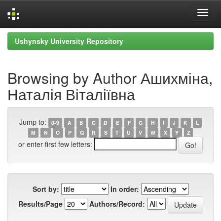
Skip
Ushynsky University Repository
navigation
Browsing by Author Ашихміна,
Наталія Віталіївна
Jump to:
0-9
A
B
C
D
E
F
G
H
I
J
K
L
M
N
O
P
Q
R
S
T
U
V
W
X
Y
Z
or enter first few letters:
Sort by:
In order:
Results/Page
Authors/Record: