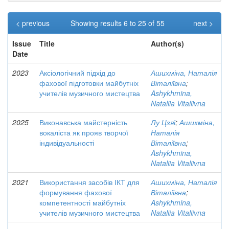
< previous
Showing results 6 to 25 of 55
next >
Issue
Title
Author(s)
Date
2023
Аксіологічний підхід до
Ашихміна, Наталія
фахової підготовки майбутніх
Віталіївна
;
учителів музичного мистецтва
Ashykhmina,
Nataliia Vitaliivna
2025
Виконавська майстерність
Лу Цзяї
;
Ашихміна,
вокаліста як прояв творчої
Наталія
індивідуальності
Віталіївна
;
Ashykhmina,
Nataliia Vitaliivna
2021
Використання засобів ІКТ для
Ашихміна, Наталія
формування фахової
Віталіївна
;
компетентності майбутніх
Ashykhmina,
учителів музичного мистецтва
Nataliia Vitaliivna