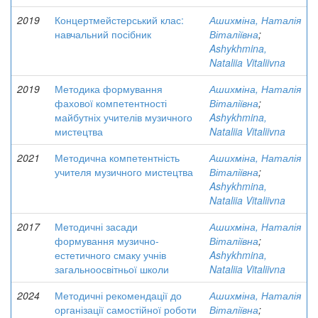
2019
Концертмейстерський клас:
Ашихміна, Наталія
навчальний посібник
Віталіївна
;
Ashykhmina,
Nataliia Vitaliivna
2019
Методика формування
Ашихміна, Наталія
фахової компетентності
Віталіївна
;
майбутніх учителів музичного
Ashykhmina,
мистецтва
Nataliia Vitaliivna
2021
Методична компетентність
Ашихміна, Наталія
учителя музичного мистецтва
Віталіївна
;
Ashykhmina,
Nataliia Vitaliivna
2017
Методичні засади
Ашихміна, Наталія
формування музично-
Віталіївна
;
естетичного смаку учнів
Ashykhmina,
загальноосвітньої школи
Nataliia Vitaliivna
2024
Методичні рекомендації до
Ашихміна, Наталія
організації самостійної роботи
Віталіївна
;