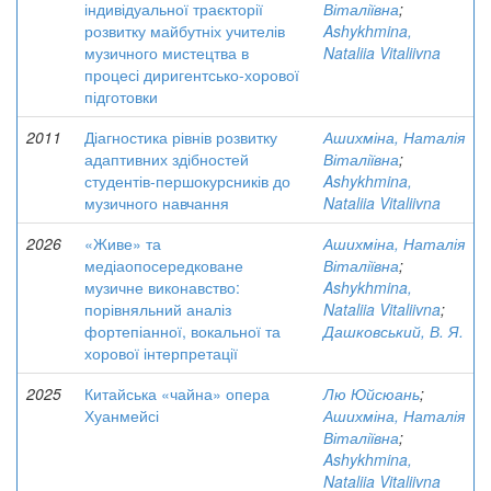
індивідуальної траєкторії
Віталіївна
;
розвитку майбутніх учителів
Ashykhmina,
музичного мистецтва в
Nataliia Vitaliivna
процесі диригентсько-хорової
підготовки
2011
Діагностика рівнів розвитку
Ашихміна, Наталія
адаптивних здібностей
Віталіївна
;
студентів-першокурсників до
Ashykhmina,
музичного навчання
Nataliia Vitaliivna
2026
«Живе» та
Ашихміна, Наталія
медіаопосередковане
Віталіївна
;
музичне виконавство:
Ashykhmina,
порівняльний аналіз
Nataliia Vitaliivna
;
фортепіанної, вокальної та
Дашковський, В. Я.
хорової інтерпретації
2025
Китайська «чайна» опера
Лю Юйсюань
;
Хуанмейсі
Ашихміна, Наталія
Віталіївна
;
Ashykhmina,
Nataliia Vitaliivna