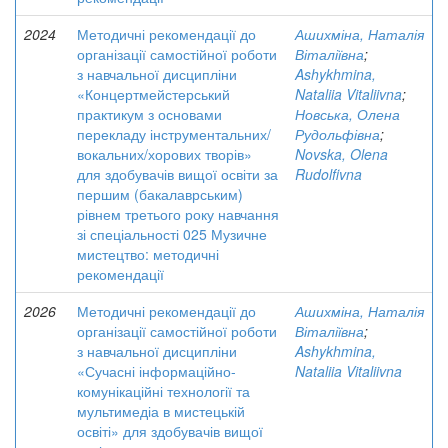
2024
Методичні рекомендації до
Ашихміна, Наталія
організації самостійної роботи
Віталіївна
;
з навчальної дисципліни
Ashykhmina,
«Концертмейстерський
Nataliia Vitaliivna
;
практикум з основами
Новська, Олена
перекладу інструментальних/
Рудольфівна
;
вокальних/хорових творів»
Novska, Olena
для здобувачів вищої освіти за
Rudolfivna
першим (бакалаврським)
рівнем третього року навчання
зі спеціальності 025 Музичне
мистецтво: методичні
рекомендації
2026
Методичні рекомендації до
Ашихміна, Наталія
організації самостійної роботи
Віталіївна
;
з навчальної дисципліни
Ashykhmina,
«Сучасні інформаційно-
Nataliia Vitaliivna
комунікаційні технології та
мультимедіа в мистецькій
освіті» для здобувачів вищої